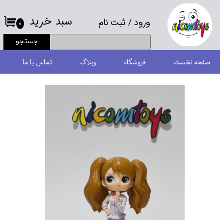
سبد خرید
ورود
/
ثبت نام
حساب کاربری من
۰
جستجو
تغییر گذر واژه
صفحه نخست
فروشگاه
وبلاگ
تماس با ما
سفارشات
خروج از حساب کاربری