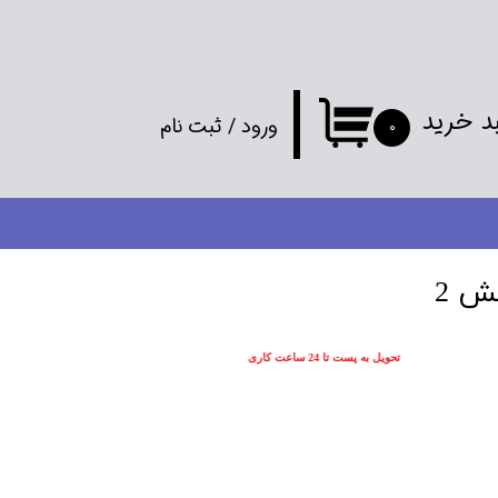
د خرید
ورود
/
ثبت نام
۰
حساب کاربری
من
تغییر گذر واژه
ش 2
سفارشات
تحویل به پست تا 24 ساعت کاری
خروج از
حساب کاربری