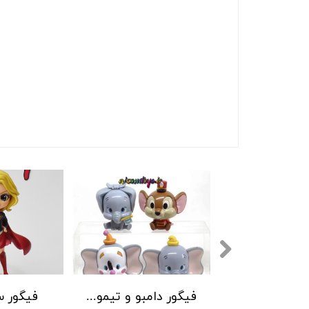
فیگور بالما انیمه دراگون بال
فیگور دامبو و تیموتی
فیگور س