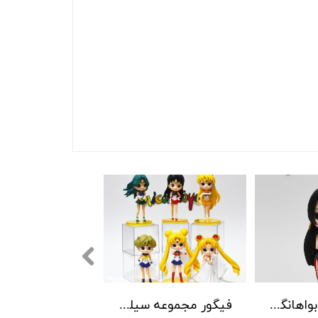
فیگور انیمه بواهانگوک
فیگور مجموعه سیلورمون