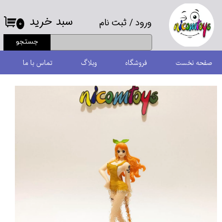
سبد خرید
ورود
/
ثبت نام
حساب کاربری من
۰
جستجو
تغییر گذر واژه
صفحه نخست
فروشگاه
وبلاگ
تماس با ما
سفارشات
خروج از حساب کاربری