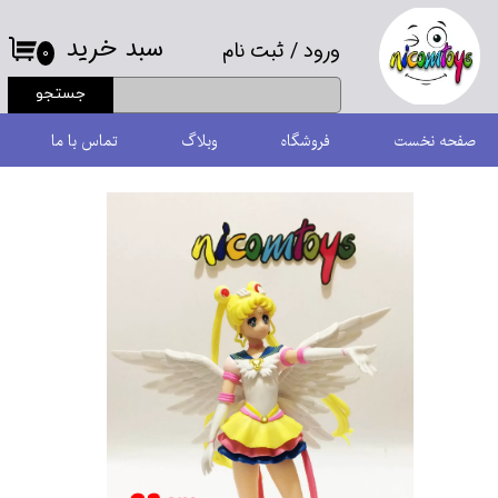
سبد خرید
ورود
/
ثبت نام
حساب کاربری من
۰
جستجو
تغییر گذر واژه
صفحه نخست
فروشگاه
وبلاگ
تماس با ما
سفارشات
خروج از حساب کاربری