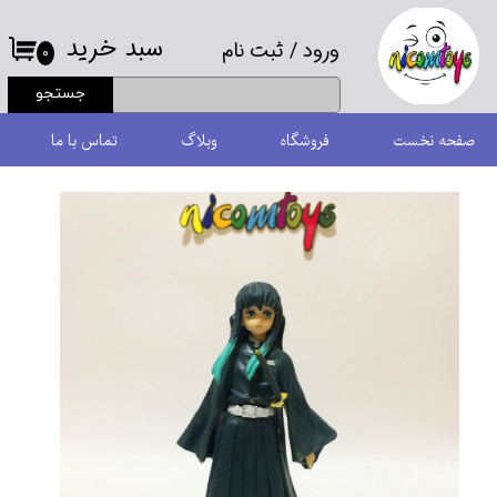
سبد خرید
ورود
/
ثبت نام
حساب کاربری من
۰
جستجو
تغییر گذر واژه
صفحه نخست
فروشگاه
وبلاگ
تماس با ما
سفارشات
خروج از حساب کاربری