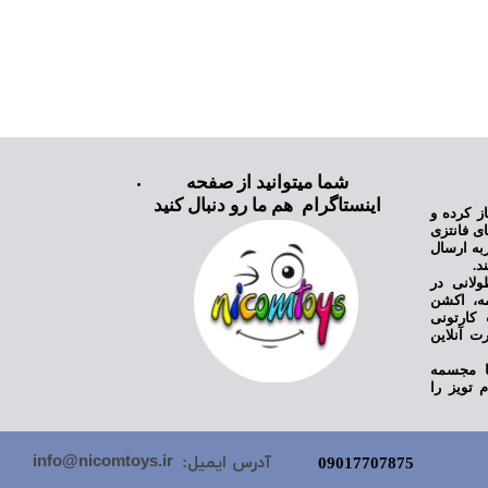
شما میتوانید از صفحه
اینستاگرام هم ما رو دنبال کنید
ی نیکام تویز فعالیت خود را از سال ۱۳۹۸ آغاز کرده و
ای فانتزی
به ارسال
د.
ولانی در
مه، اکشن
کارتونی
ت آنلاین
یا مجسمه
 تویز را
info@nicomtoys.ir
آدرس ایمیل:
09017707875