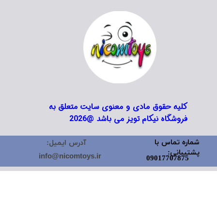
کلیه حقوق مادی و معنوی سایت متعلق به
فروشگاه نیکام تویز می باشد @2026
شماره تماس با
آدرس ایمیل:
پشتیبانی:
info@nicomtoys.ir
09017707875