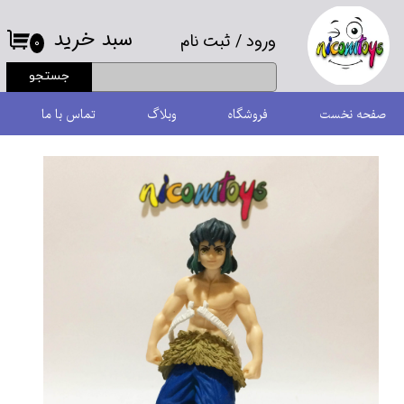
سبد خرید
ورود
/
ثبت نام
حساب کاربری من
۰
جستجو
تغییر گذر واژه
صفحه نخست
فروشگاه
وبلاگ
تماس با ما
سفارشات
خروج از حساب کاربری