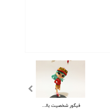
فیگور شخصیت بالما انیمه دراگون بال