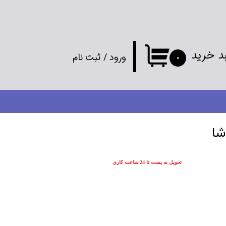
د خرید
ورود
/
ثبت نام
۰
حساب کاربری
من
تغییر گذر واژه
شا
سفارشات
تحویل به پست تا 24 ساعت کاری
خروج از
حساب کاربری