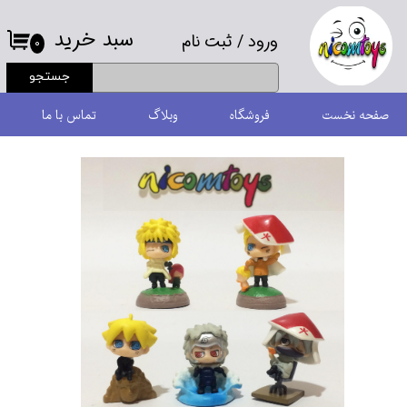
سبد خرید
ورود
/
ثبت نام
حساب کاربری من
۰
جستجو
تغییر گذر واژه
صفحه نخست
فروشگاه
وبلاگ
تماس با ما
سفارشات
خروج از حساب کاربری