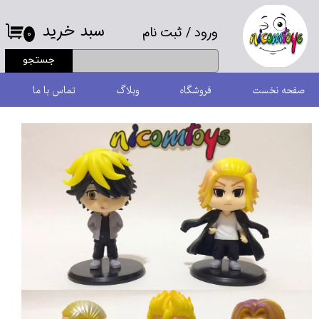
سبد خرید
ورود
/
ثبت نام
حساب کاربری من
۰
جستجو
تغییر گذر واژه
صفحه نخست
فروشگاه
وبلاگ
تماس با ما
سفارشات
خروج از حساب کاربری