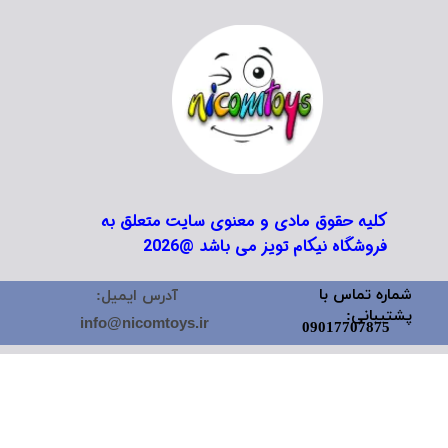
کلیه حقوق مادی و معنوی سایت متعلق به
فروشگاه نیکام تویز می باشد @2026
شماره تماس با
آدرس ایمیل:
پشتیبانی:
info@nicomtoys.ir
09017707875