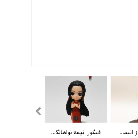
فیگور نامی از انیمه وان پیس
فیگور انیمه بواهانگوک