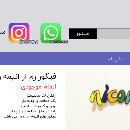
سب
جستجو
تماس با ما
فیگور رم از انیمه 
اتمام موجودی
ارتفاع 20 سانتیمتر
پک محافظ و جعبه دار
تو پر و کیفیت مناسب
پایه دار قابل جدا شدن از پایه
فیگور برای انیمه reziro می باشد