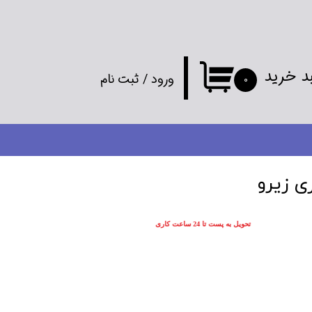
د خرید
ورود
/
ثبت نام
۰
حساب کاربری
من
تغییر گذر واژه
ری زیرو
سفارشات
تحویل به پست تا 24 ساعت کاری
خروج از
حساب کاربری