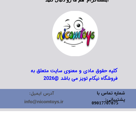
کلیه حقوق مادی و معنوی سایت متعلق به
فروشگاه نیکام تویز می باشد @2026
شماره تماس با
آدرس ایمیل:
پشتیبانی:
info@nicomtoys.ir
09017707875