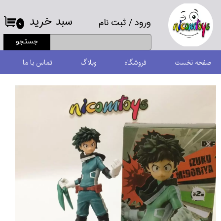
سبد خرید
ورود
/
ثبت نام
حساب کاربری من
۰
جستجو
تغییر گذر واژه
صفحه نخست
فروشگاه
وبلاگ
تماس با ما
سفارشات
خروج از حساب کاربری