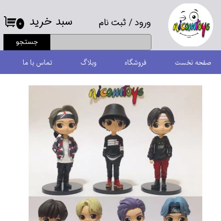
سبد خرید
ورود
/
ثبت نام
حساب کاربری من
۰
جستجو
تغییر گذر واژه
صفحه نخست
فروشگاه
وبلاگ
تماس با ما
سفارشات
خروج از حساب کاربری