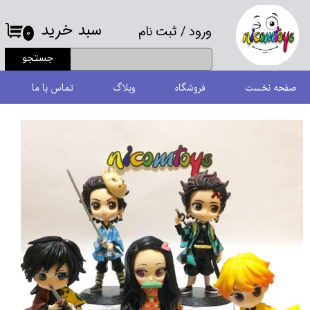
سبد خرید
ورود
/
ثبت نام
حساب کاربری من
۰
جستجو
تغییر گذر واژه
صفحه نخست
فروشگاه
وبلاگ
تماس با ما
سفارشات
خروج از حساب کاربری