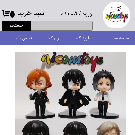
سبد خرید
ورود
/
ثبت نام
حساب کاربری من
۰
جستجو
تغییر گذر واژه
صفحه نخست
فروشگاه
وبلاگ
تماس با ما
سفارشات
خروج از حساب کاربری