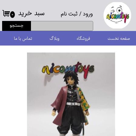
سبد خرید
ورود
/
ثبت نام
حساب کاربری من
۰
جستجو
تغییر گذر واژه
صفحه نخست
فروشگاه
وبلاگ
تماس با ما
سفارشات
خروج از حساب کاربری