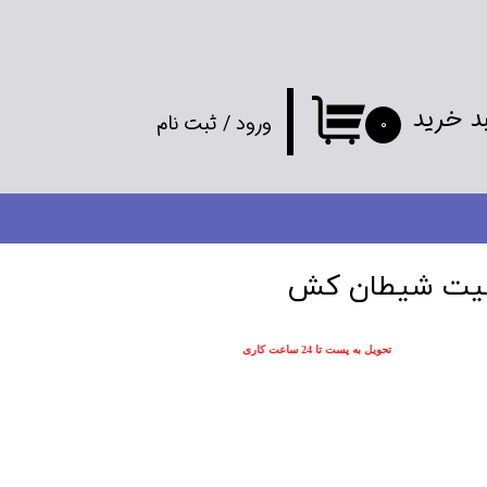
د خرید
ورود
/
ثبت نام
۰
حساب کاربری
من
تغییر گذر واژه
صیت شیطان کش
سفارشات
تحویل به پست تا 24 ساعت کاری
خروج از
حساب کاربری