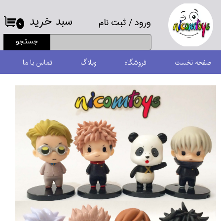
سبد خرید
ورود
/
ثبت نام
حساب کاربری من
۰
جستجو
تغییر گذر واژه
صفحه نخست
فروشگاه
وبلاگ
تماس با ما
سفارشات
خروج از حساب کاربری