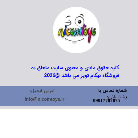
کلیه حقوق مادی و معنوی سایت متعلق به
فروشگاه نیکام تویز می باشد @2026
شماره تماس با
آدرس ایمیل:
پشتیبانی:
info@nicomtoys.ir
09017707875