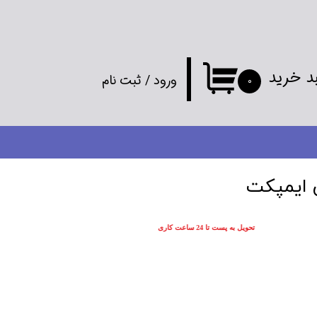
د خرید
ورود
/
ثبت نام
۰
حساب کاربری
من
تغییر گذر واژه
 ایمپکت
سفارشات
تحویل به پست تا 24 ساعت کاری
خروج از
حساب کاربری