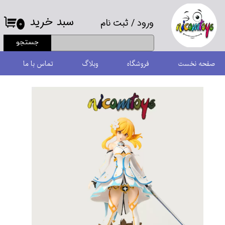
سبد خرید
ورود
/
ثبت نام
حساب کاربری من
۰
جستجو
تغییر گذر واژه
صفحه نخست
فروشگاه
وبلاگ
تماس با ما
سفارشات
خروج از حساب کاربری