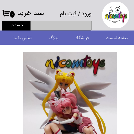
سبد خرید
ورود
/
ثبت نام
حساب کاربری من
۰
جستجو
تغییر گذر واژه
صفحه نخست
فروشگاه
وبلاگ
تماس با ما
سفارشات
خروج از حساب کاربری