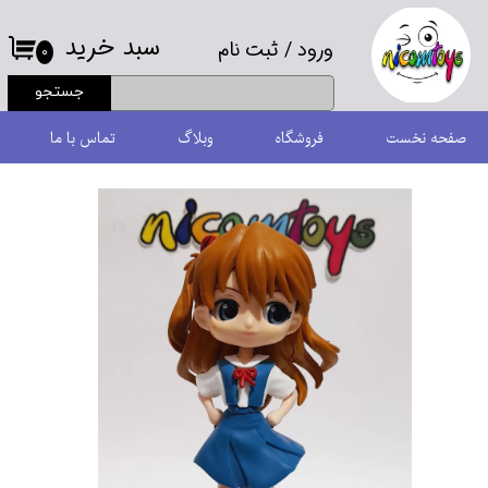
سبد خرید
ورود
/
ثبت نام
حساب کاربری من
۰
جستجو
تغییر گذر واژه
صفحه نخست
فروشگاه
وبلاگ
تماس با ما
سفارشات
خروج از حساب کاربری