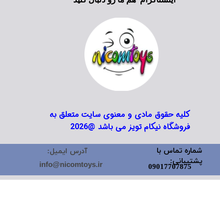
کلیه حقوق مادی و معنوی سایت متعلق به
فروشگاه نیکام تویز می باشد @2026
شماره تماس با
آدرس ایمیل:
پشتیبانی:
info@nicomtoys.ir
09017707875