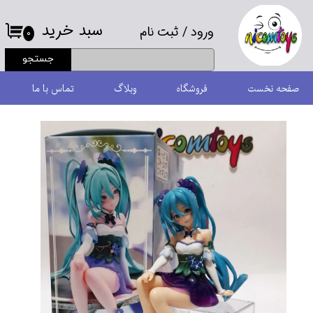
سبد خرید
ورود
/
ثبت نام
حساب کاربری من
۰
جستجو
تغییر گذر واژه
صفحه نخست
فروشگاه
وبلاگ
تماس با ما
سفارشات
خروج از حساب کاربری