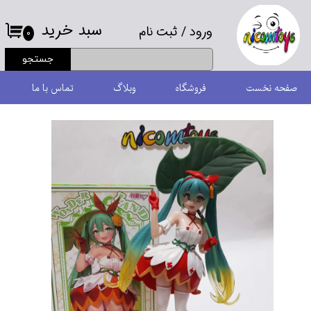
سبد خرید
ورود
/
ثبت نام
حساب کاربری من
۰
جستجو
تغییر گذر واژه
صفحه نخست
فروشگاه
وبلاگ
تماس با ما
سفارشات
خروج از حساب کاربری