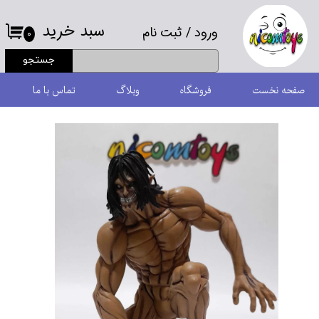
سبد خرید
ورود
/
ثبت نام
حساب کاربری من
۰
جستجو
تغییر گذر واژه
صفحه نخست
فروشگاه
وبلاگ
تماس با ما
سفارشات
خروج از حساب کاربری