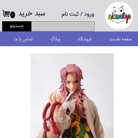
سبد خرید
ورود
/
ثبت نام
حساب کاربری من
۰
جستجو
تغییر گذر واژه
صفحه نخست
فروشگاه
وبلاگ
تماس با ما
سفارشات
خروج از حساب کاربری