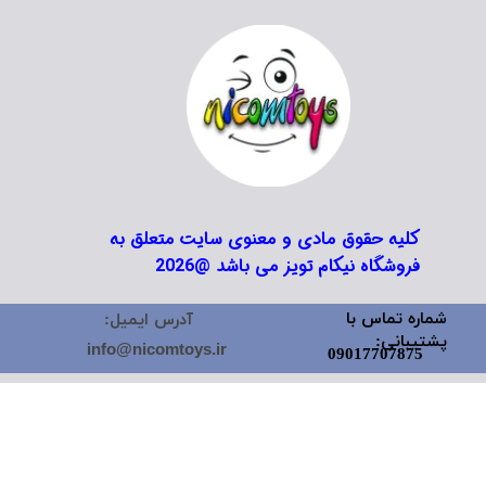
کلیه حقوق مادی و معنوی سایت متعلق به
فروشگاه نیکام تویز می باشد @2026
شماره تماس با
آدرس ایمیل:
پشتیبانی:
info@nicomtoys.ir
09017707875