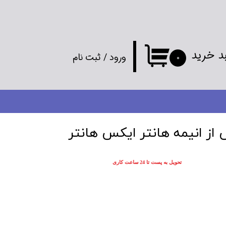
د خرید
ورود
/
ثبت نام
۰
حساب کاربری
من
تغییر گذر واژه
از انیمه هانتر ایکس هانتر
سفارشات
تحویل به پست تا 24 ساعت کاری
خروج از
حساب کاربری