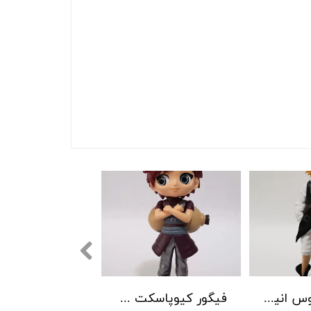
فیگور ملودیوس انیمه هفت گناه کبیره
فیگور کیوپاسکت گارا انیمه ناروتو