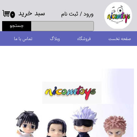
سبد خرید
ورود
/
ثبت نام
حساب کاربری من
۰
جستجو
تغییر گذر واژه
صفحه نخست
فروشگاه
وبلاگ
تماس با ما
سفارشات
خروج از حساب کاربری