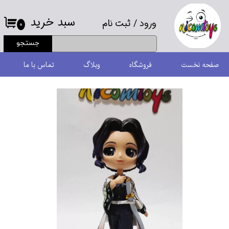
سبد خرید
ورود
/
ثبت نام
حساب کاربری من
۰
جستجو
تغییر گذر واژه
صفحه نخست
فروشگاه
وبلاگ
تماس با ما
سفارشات
خروج از حساب کاربری