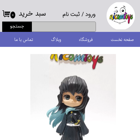
سبد خرید
ورود
/
ثبت نام
حساب کاربری من
۰
جستجو
تغییر گذر واژه
صفحه نخست
فروشگاه
وبلاگ
تماس با ما
سفارشات
خروج از حساب کاربری