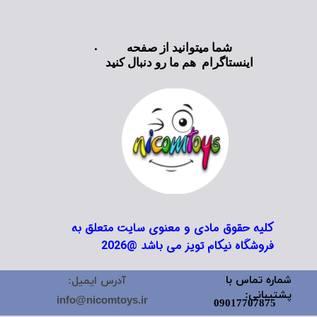
شما میتوانید از صفحه
اینستاگرام هم ما رو دنبال کنید
★
★
★
★
★
★
★
★
★
★
کلیه حقوق مادی و معنوی سایت متعلق به
فروشگاه نیکام تویز می باشد @2026
شماره تماس با
آدرس ایمیل:
پشتیبانی:
info@nicomtoys.ir
09017707875