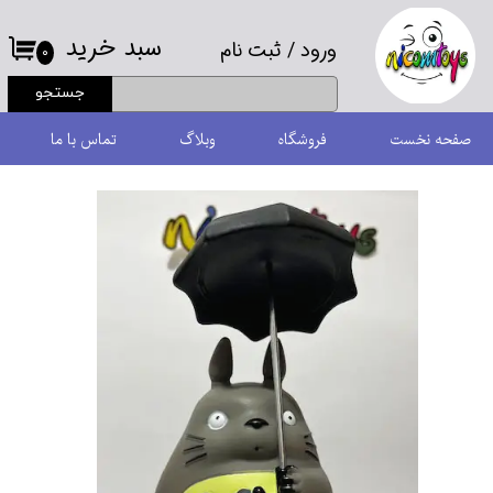
سبد خرید
ورود
/
ثبت نام
حساب کاربری من
۰
جستجو
تغییر گذر واژه
صفحه نخست
فروشگاه
وبلاگ
تماس با ما
سفارشات
خروج از حساب کاربری