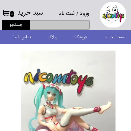
سبد خرید
ورود
/
ثبت نام
حساب کاربری من
۰
جستجو
تغییر گذر واژه
صفحه نخست
فروشگاه
وبلاگ
تماس با ما
سفارشات
خروج از حساب کاربری