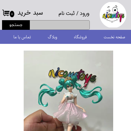
سبد خرید
ورود
/
ثبت نام
حساب کاربری من
۰
جستجو
تغییر گذر واژه
صفحه نخست
فروشگاه
وبلاگ
تماس با ما
سفارشات
خروج از حساب کاربری