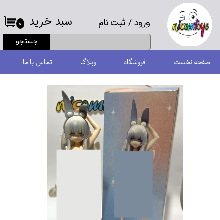
سبد خرید
ورود
/
ثبت نام
حساب کاربری من
۰
جستجو
تغییر گذر واژه
صفحه نخست
فروشگاه
وبلاگ
تماس با ما
سفارشات
خروج از حساب کاربری