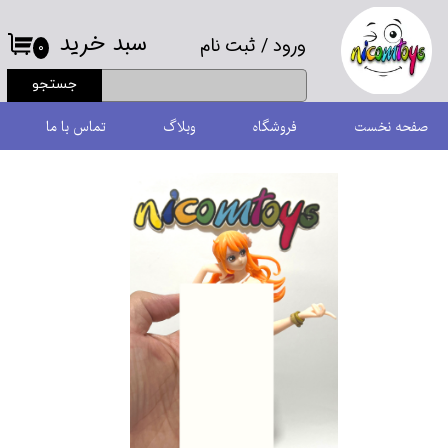
سبد خرید
ورود
/
ثبت نام
حساب کاربری من
۰
جستجو
تغییر گذر واژه
صفحه نخست
فروشگاه
وبلاگ
تماس با ما
سفارشات
خروج از حساب کاربری