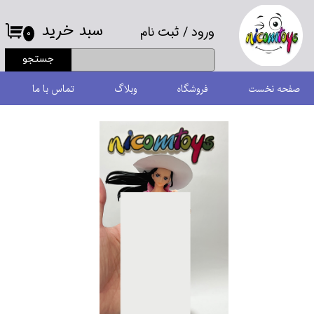
سبد خرید
ورود
/
ثبت نام
حساب کاربری من
۰
جستجو
تغییر گذر واژه
صفحه نخست
فروشگاه
وبلاگ
تماس با ما
سفارشات
خروج از حساب کاربری