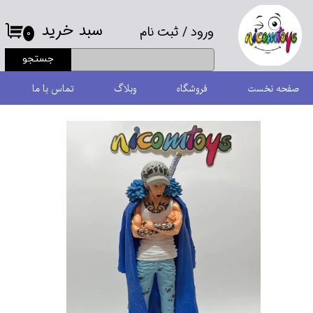
سبد خرید
ورود
/
ثبت نام
حساب کاربری من
۰
جستجو
تغییر گذر واژه
صفحه نخست
فروشگاه
وبلاگ
تماس با ما
سفارشات
خروج از حساب کاربری