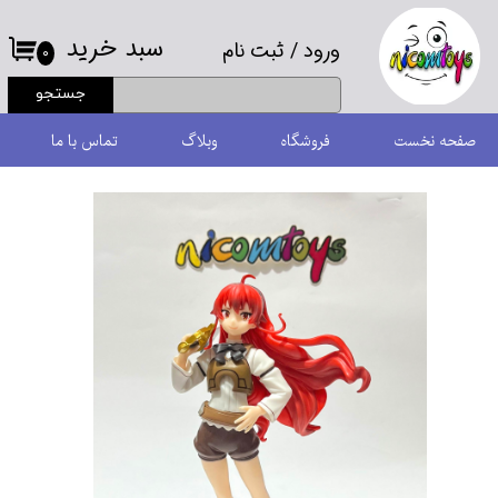
سبد خرید
ورود
/
ثبت نام
حساب کاربری من
۰
جستجو
تغییر گذر واژه
صفحه نخست
فروشگاه
وبلاگ
تماس با ما
سفارشات
خروج از حساب کاربری