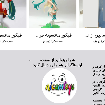
فیگور لی مالین از انیمه آزور لین
فیگور هاتسونه طرح 8
تومان
۱,۳۰۰,۰۰۰ تومان
۱,۳۰۰,۰۰۰ تومان
شما میتوانید از صفحه
اینستاگرام هم ما رو دنبال کنید
ی نیکام تویز فعالیت خود را از سال ۱۳۹۸ آغاز کرده و
ای فانتزی
به ارسال
د.
ولانی در
مه، اکشن
کارتونی
ت آنلاین
یا مجسمه
 تویز را