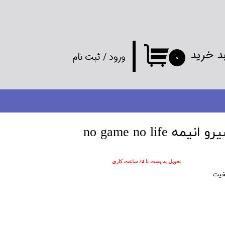
د خرید
ورود
/
ثبت نام
۰
حساب کاربری
من
تغییر گذر واژه
no game no lif
سفارشات
تحویل به پست تا 24 ساعت کاری
خروج از
فیت
حساب کاربری