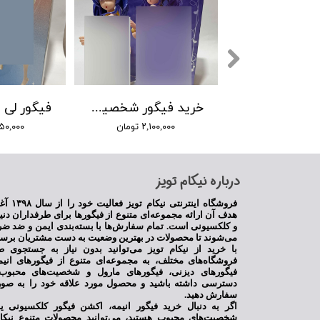
فیگور انیمه Date a live شخصیت کرومی توکیساکی
خرید فیگور شخصیت پولا آزورلین pola azurlin
۹۵۰, تومان
۲,۱۰۰,۰۰۰ تومان
۱,۷۵۰,۰۰۰ 
​درباره نیکام تویز
فروشگاه اینترنت
★
هدف آن ارائه مجموعه‌ای متنوع از فیگورها برای طرفداران دنی
و کلکسیونی است. تمام سفارش‌ها با بسته‌بندی ایمن و ضد ضر
می‌شوند تا محصولات در بهترین وضعیت به دست مشتریان برسن
با خرید از نیکام تویز می‌توانید بدون نیاز به جستجوی ط
فروشگاه‌های مختلف، به مجموعه‌ای متنوع از فیگورهای انی
فیگورهای دیزنی، فیگورهای مارول و شخصیت‌های محبوب 
دسترسی داشته باشید و محصول مورد علاقه خود را به صور
سفارش دهید.
اگر به دنبال خرید فیگور انیمه، اکشن فیگور کلکسیونی 
شخصیت‌های محبوب هستید، می‌توانید محصولات متنوع نیکام