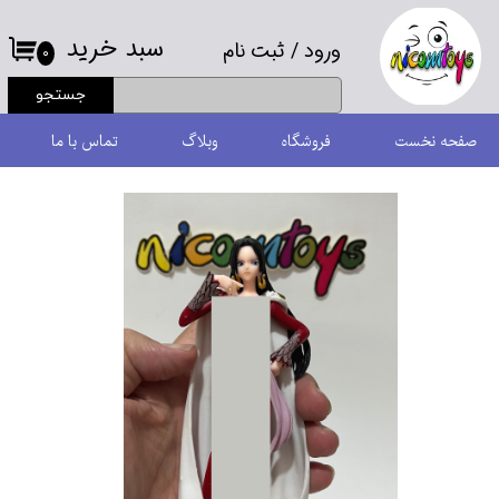
سبد خرید
ورود
/
ثبت نام
حساب کاربری من
۰
جستجو
تغییر گذر واژه
صفحه نخست
فروشگاه
وبلاگ
تماس با ما
سفارشات
خروج از حساب کاربری