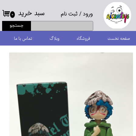
سبد خرید
ورود
/
ثبت نام
حساب کاربری من
۰
جستجو
تغییر گذر واژه
صفحه نخست
فروشگاه
وبلاگ
تماس با ما
سفارشات
خروج از حساب کاربری