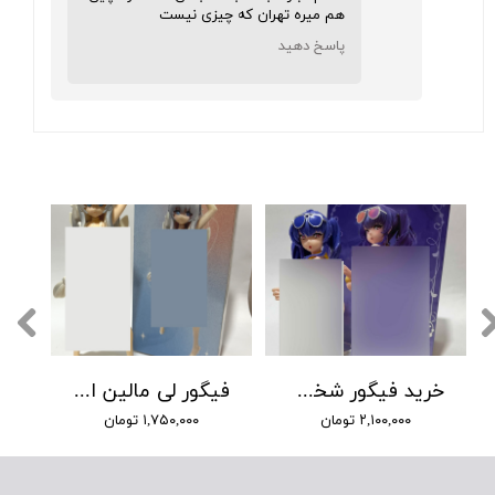
هم میره تهران که چیزی نیست
★
★
★
★
★
پاسخ دهید
★
★
★
★
★
خرید فیگور شخصیت پولا آزورلین pola azurlin
فیگور لی مالین از انیمه آزور لین
۲,۱۰۰,۰۰۰ تومان
۱,۷۵۰,۰۰۰ تومان