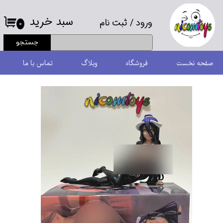
سبد خرید
ورود
/
ثبت نام
حساب کاربری من
۰
جستجو
تغییر گذر واژه
صفحه نخست
فروشگاه
وبلاگ
تماس با ما
سفارشات
خروج از حساب کاربری