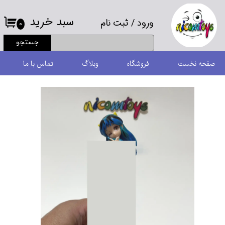
سبد خرید
ورود
/
ثبت نام
حساب کاربری من
۰
جستجو
تغییر گذر واژه
صفحه نخست
فروشگاه
وبلاگ
تماس با ما
سفارشات
خروج از حساب کاربری