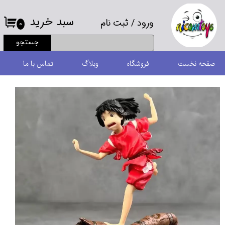
سبد خرید
ورود
/
ثبت نام
حساب کاربری من
۰
جستجو
تغییر گذر واژه
صفحه نخست
فروشگاه
وبلاگ
تماس با ما
سفارشات
خروج از حساب کاربری