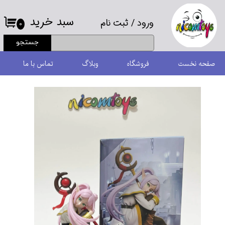
سبد خرید
ورود
/
ثبت نام
حساب کاربری من
۰
جستجو
تغییر گذر واژه
صفحه نخست
فروشگاه
وبلاگ
تماس با ما
سفارشات
خروج از حساب کاربری