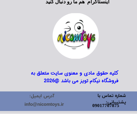
اینستاگرام هم ما رو دنبال کنید
کلیه حقوق مادی و معنوی سایت متعلق به
فروشگاه نیکام تویز می باشد @2026
شماره تماس با
آدرس ایمیل:
پشتیبانی:
info@nicomtoys.ir
09017707875