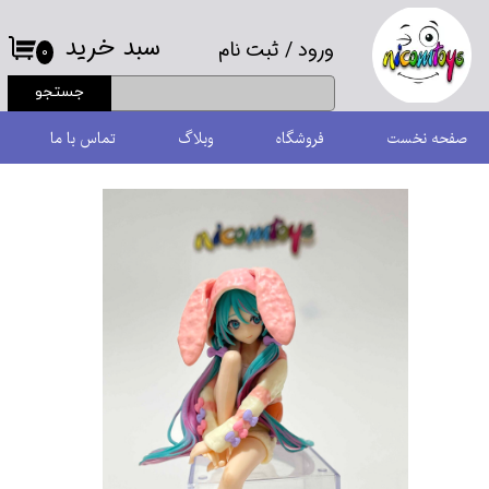
سبد خرید
ورود
/
ثبت نام
حساب کاربری من
۰
جستجو
تغییر گذر واژه
صفحه نخست
فروشگاه
وبلاگ
تماس با ما
سفارشات
خروج از حساب کاربری