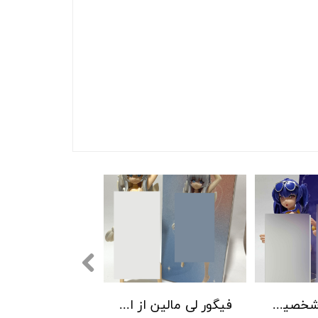
خرید فیگور شخصیت پولا آزورلین pola azurlin
فیگور لی مالین از انیمه آزور لین