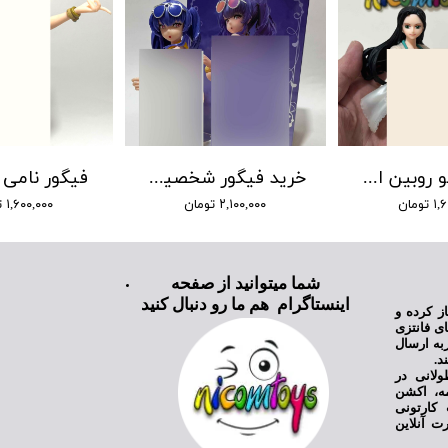
فیگور نیکو روبین از انیمه وان پیس طرح 3
خرید فیگور شخصیت پولا آزورلین pola azurlin
فیگور نامی 
ومان
۲,۱۰۰,۰۰۰ تومان
۱,۶۰۰,۰۰۰ تومان
شما میتوانید از صفحه
اینستاگرام هم ما رو دنبال کنید
ی نیکام تویز فعالیت خود را از سال ۱۳۹۸ آغاز کرده و
ای فانتزی
به ارسال
د.
ولانی در
مه، اکشن
کارتونی
ت آنلاین