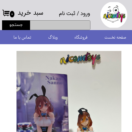
سبد خرید
ورود
/
ثبت نام
حساب کاربری من
۰
جستجو
تغییر گذر واژه
صفحه نخست
فروشگاه
وبلاگ
تماس با ما
سفارشات
خروج از حساب کاربری