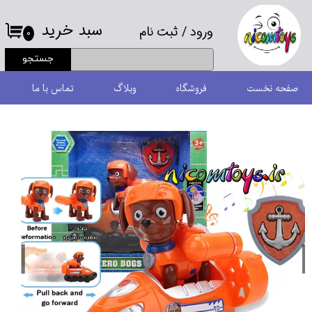
سبد خرید
ورود
/
ثبت نام
حساب کاربری من
۰
جستجو
تغییر گذر واژه
صفحه نخست
فروشگاه
وبلاگ
تماس با ما
سفارشات
خروج از حساب کاربری